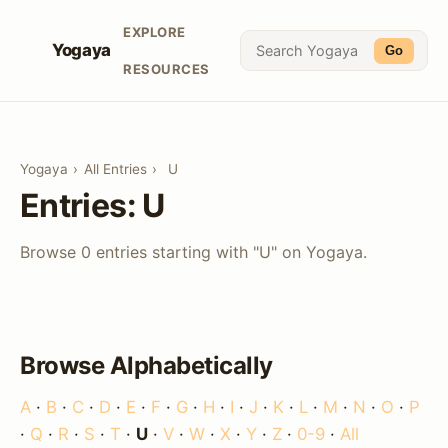
EXPLORE
Yogaya
Go
RESOURCES
Yogaya
›
All Entries
›
U
Entries: U
Browse 0 entries starting with "U" on Yogaya.
Browse Alphabetically
A
·
B
·
C
·
D
·
E
·
F
·
G
·
H
·
I
·
J
·
K
·
L
·
M
·
N
·
O
·
P
·
Q
·
R
·
S
·
T
·
U
·
V
·
W
·
X
·
Y
·
Z
·
0-9
·
All