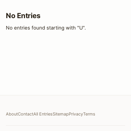
No Entries
No entries found starting with "U".
About
Contact
All Entries
Sitemap
Privacy
Terms