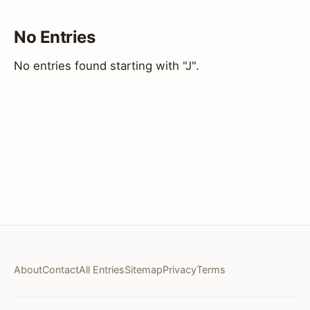
No Entries
No entries found starting with "J".
About
Contact
All Entries
Sitemap
Privacy
Terms