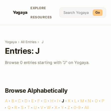
EXPLORE
Yogaya
Go
RESOURCES
Yogaya
›
All Entries
›
J
Entries: J
Browse 0 entries starting with "J" on Yogaya.
Browse Alphabetically
A
·
B
·
C
·
D
·
E
·
F
·
G
·
H
·
I
·
J
·
K
·
L
·
M
·
N
·
O
·
P
·
Q
·
R
·
S
·
T
·
U
·
V
·
W
·
X
·
Y
·
Z
·
0-9
·
All